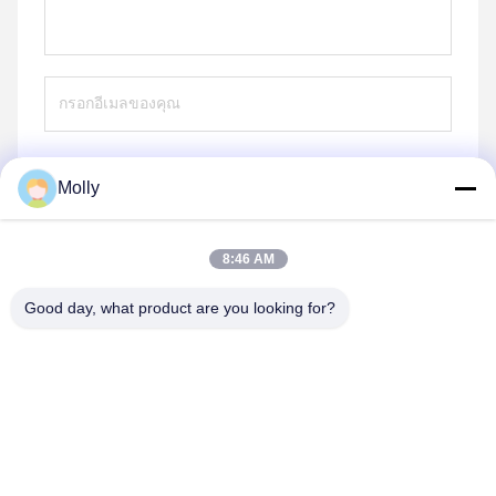
Molly
ส่ง
8:46 AM
Good day, what product are you looking for?
Suzhou Stars Integrated Housing Co., Ltd.
sales@szstarshouse.com
86-512-6395-3988